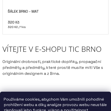
ŠÁLEK BRNO - MAT
320 Kč
Měrná
320 Kč / 1 ks
cena:
VÍTEJTE V E-SHOPU TIC BRNO
Originální drobnosti, praktické doplňky, propagační
předměty a předměty, které prostě musíte mít! Vše s
originálním designem a z Brna.
Používáme cookies, abychom Vám umožnili pohodlné
prohlížení webu a díky analýze provozu webu neustále
zlepšovali jeho funkce, výkon a použitelnost.