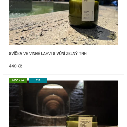
J
E
M
E
SVÍČKA
VE
VINNÉ
LAHVI
S
VŮNÍ
SVÍČKA VE VINNÉ LAHVI S VŮNÍ ZELNÝ TRH
VODOJEMY
449
449 Kč
Kč
NOVINKA
TIP