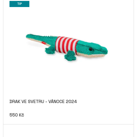
V
Z
TIP
A
Ý
E
J
P
N
Í
I
Í
T
S
P
?
P
R
R
O
O
D
D
U
U
HLEDAT
K
K
T
T
Ů
Ů
D
O
DRAK VE SVETRU - VÁNOCE 2024
P
O
550 Kč
R
U
Č
U