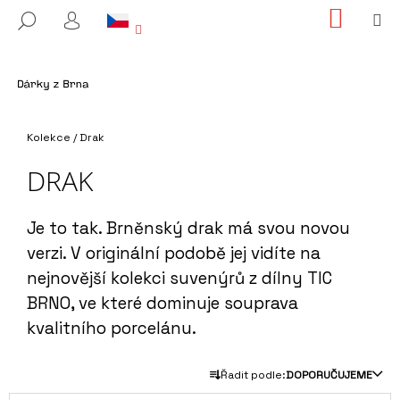
K
Přejít
NÁKUP
M
HLEDAT
na
KOŠÍK
O
PŘIHLÁŠENÍ
ZPĚT
ZPĚT
obsah
Š
Í
C
K
O
Domů
P
Kolekce
/
Drak
O
DRAK
T
Ř
Je to tak. Brněnský drak má svou novou
E
verzi. V originální podobě jej vidíte na
B
nejnovější kolekci suvenýrů z dílny TIC
U
J
BRNO, ve které dominuje souprava
E
kvalitního porcelánu.
T
Ř
E
Řadit podle:
DOPORUČUJEME
A
N