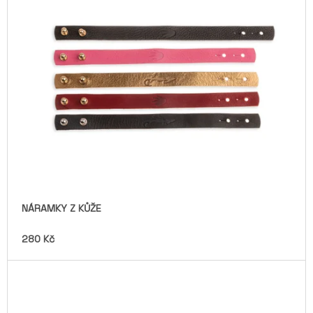
J
E
M
E
SVÍČKA
VE
VINNÉ
LAHVI
S
VŮNÍ
ZELNÝ
TRH
449
Kč
NÁRAMKY Z KŮŽE
280 Kč