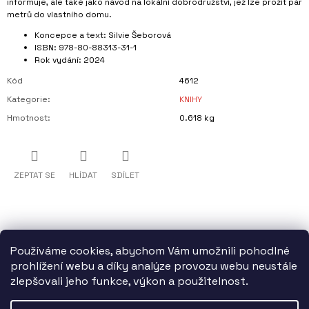
informuje, ale také jako návod na lokální dobrodružství, jež lze prožít pár
metrů do vlastního domu.
Koncepce a text: Silvie Šeborová
ISBN: 978-80-88313-31-1
Rok vydání: 2024
Kód
4612
Kategorie
:
KNIHY
Hmotnost
:
0.618 kg
ZEPTAT SE
HLÍDAT
SDÍLET
Používáme cookies, abychom Vám umožnili pohodlné
prohlížení webu a díky analýze provozu webu neustále
zlepšovali jeho funkce, výkon a použitelnost.
Z
Statutární město Brno finančně podporuje TIC BRNO, příspěvkovou
Á
organizaci.