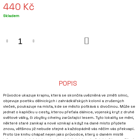
440 Kč
J
E
Měrná
Skladem
M
cena:
E
ŠÁLEK
BRNO
DO
-
KOŠÍKU
MAT
320
Kč
POPIS
Průvodce ukazuje krajinu, která se skončila uvězněná ve změti silnic,
objevuje poetiku dělnických i zahrádkářských kolonií a zrušených
vleček, poukazuje na místa, kde se město potkává s divočinou. Může se
jednat o kapličku u cesty, kterou přeťala dálnice, vojenský kryt z druhé
světové války, či zbytky cihelny zarůstající lesem. Tyto lokality se mění,
některé staré zanikají a nové vznikají a když na dané místo přijdete
znovu, většinou již nebude stejné a každopádně vás něčím vás překvapí.
Proto lze knihu chápat nejen jako průvodce, který o daném místě