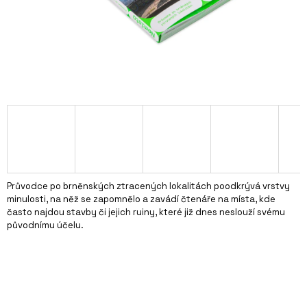
A
J
Í
T
?
HLEDAT
Průvodce po brněnských ztracených lokalitách poodkrývá vrstvy
minulosti, na něž se zapomnělo a zavádí čtenáře na místa, kde
často najdou stavby či jejich ruiny, které již dnes neslouží svému
D
původnímu účelu.
O
P
O
R
U
Č
U