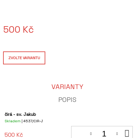
J
E
M
E
500 Kč
ŠÁLEK
BRNO
Měrná
-
cena:
MAT
320
ZVOLTE VARIANTU
Kč
VARIANTY
POPIS
čirá - sv. Jakub
Skladem
| 4537/CIR-J
D
500 Kč
KO