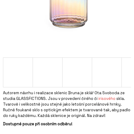
A
J
Í
T
?
HLEDAT
D
Autorem návrhu i realizace sklenic Bruna je sklář Ota Svoboda ze
O
studia GLASSFICTIONS. Jsou v provedení čirého či
irisového
skla.
P
Tvarově i velikostně jsou stejné jako letošní porcelánové hrnky.
O
Ručně foukané sklo s optickým efektem je tvarované tak, aby padlo
R
do ruky každému. Každá sklenice je originál. Na zdraví!
U
Dostupné pouze při osobním odběru!
Č
U