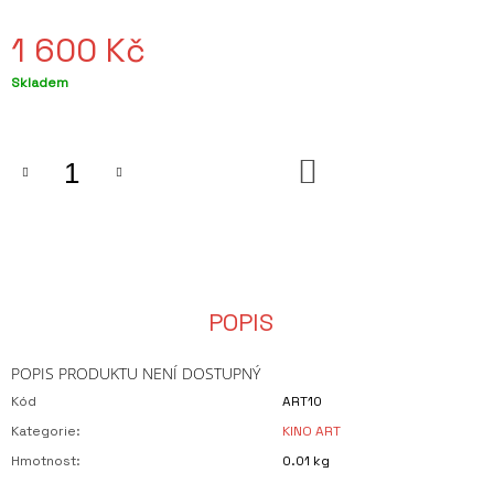
J
E
1 600 Kč
M
E
Měrná
Skladem
cena:
HRNEK
PETROV
-
DO
LESK
KOŠÍKU
280
Kč
POPIS
POPIS PRODUKTU NENÍ DOSTUPNÝ
Kód
ART10
Kategorie
:
KINO ART
Hmotnost
:
0.01 kg