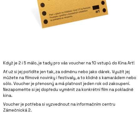
A
J
Í
T
?
Když je 2 i 5 málo, je tady pro vás voucher na 10 vstupů do Kina Art!
Ať už si jej pořídíte jen tak, za odměnu nebo jako dárek. Využít jej
HLEDAT
můžete na filmové novinky i festivaly, a to klidně s kamarádem nebo
sólo. Voucher je přenosný a má platnost jeden rok od zakoupení.
Nezapomeňte si jej dopředu vyměnit za konkrétní film na pokladně
kina.
D
O
Voucher je potřeba si vyzvednout na informačním centru
P
Zámečnická 2.
O
R
U
Č
U