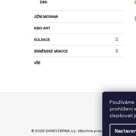
Děti
JIŽNÍ MORAVA
KINO ART
KOLEKCE
BRNĚNSKÉ VÁNOCE
VŠE
Používáme 
Z
prohlížení
S
Á
zlepšovali 
P
A
Nastaven
© 2026 DARKYZBRNA.cz. Všechna práva vyhrazena.