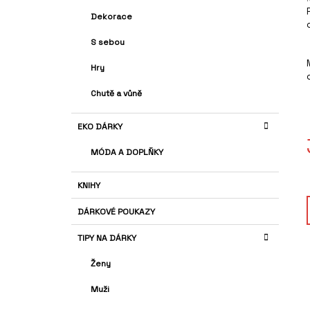
A
G
Dekorace
N
O
R
j
N
S sebou
I
Í
E
Hry
P
A
Chutě a vůně
N
EKO DÁRKY
E
L
MÓDA A DOPLŇKY
KNIHY
DÁRKOVÉ POUKAZY
TIPY NA DÁRKY
Ženy
Muži