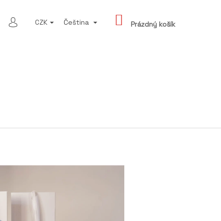
NÁKUPNÍ
LEDAT
CZK
Čeština
KOŠÍK
Prázdný košík
PŘIHLÁŠENÍ
Následující
 LAHVI S VŮNÍ ZELNÝ