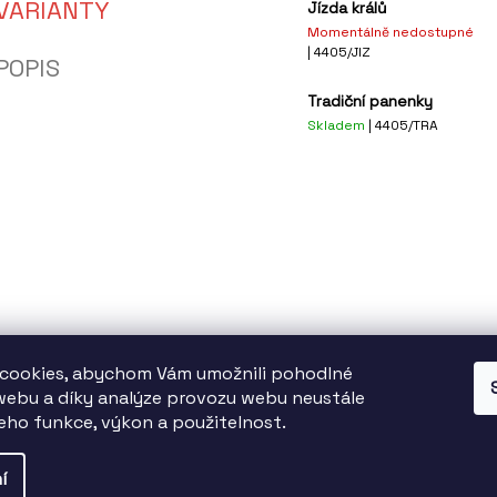
VARIANTY
Jízda králů
Momentálně nedostupné
| 4405/JIZ
POPIS
Tradiční panenky
Skladem
| 4405/TRA
cookies, abychom Vám umožnili pohodlné
 webu a díky analýze provozu webu neustále
tatutární město Brno finančně podporuje TIC BRNO, příspěvkovou organizac
jeho funkce, výkon a použitelnost.
í