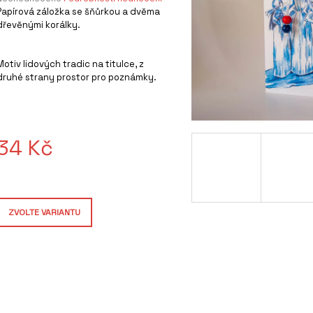
hodnocení
Papírová záložka se šňůrkou a dvěma
produktu
dřevěnými korálky.
e
0,0
z
Motiv lidových tradic na titulce, z
5
druhé strany prostor pro poznámky.
hvězdiček.
34 Kč
Měrná
cena:
ZVOLTE VARIANTU