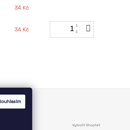
34 Kč
DO
34 Kč
KOŠÍKU
Souhlasím
i.
Vytvořil Shoptet