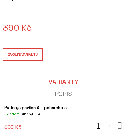
J
E
M
E
390 Kč
SVÍČKA
VE
Měrná
VINNÉ
cena:
LAHVI
S
VŮNÍ
ZVOLTE VARIANTU
VODOJEMY
449
Kč
VARIANTY
POPIS
Půdorys pavilon A – pohárek iris
Skladem
| 4536/P-I-A
D
390 Kč
KO