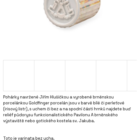
A
J
Í
T
?
HLEDAT
D
Pohárky navržené Jiřím Hlušičkou a vyrobené brněnskou
O
porcelánkou Goldfinger porcelán jsou v barvě bílé či perleťové
P
(irisový listr), s uchem či bez a na spodní části hrnků najdete buď
O
reliéf půdorysu funkcionalistického Pavilonu A brněnského
R
výstaviště nebo gotického kostela sv. Jakuba.
U
Č
Toto je varinata bez ucha.
U