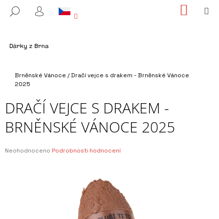
K
Přejít
NÁKUP
M
HLEDAT
na
KOŠÍK
O
PŘIHLÁŠENÍ
ZPĚT
ZPĚT
obsah
Š
Í
C
K
O
Domů
P
Brněnské Vánoce
/
Dračí vejce s drakem - Brněnské Vánoce
2025
O
T
DRAČÍ VEJCE S DRAKEM -
Ř
BRNĚNSKÉ VÁNOCE 2025
E
B
Průměrné
Neohodnoceno
Podrobnosti hodnocení
U
hodnocení
J
produktu
je
E
0,0
T
z
E
5
hvězdiček.
N