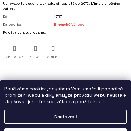
Uchovávejte v suchu a chladu, při teplotě do 20°C. Mimo slunečního
záření.
Kód
4757
Kategorie
:
Brněnské Vánoce
Položka byla vyprodána…
ZEPTAT SE
HLÍDAT
SDÍLET
Používáme cookies, abychom Vám umožnili pohodlné
prohlížení webu a díky analýze provozu webu neustále
zlepšovali jeho funkce, výkon a použitelnost.
Z
Statutární město Brno finančně podporuje TIC BRNO, příspěvkovou
Á
organizaci.
Nastavení
P
A
Vytvořil Shoptet
© 2026 DARKYZBRNA.cz. Všechna práva