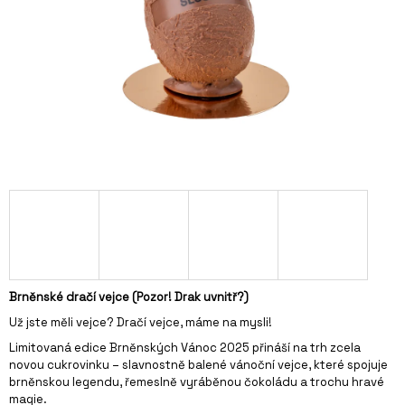
A
J
Í
T
?
HLEDAT
D
Brněnské dračí vejce
(Pozor! Drak uvnitř?)
O
P
Už jste měli vejce? Dračí vejce, máme na mysli!
O
Limitovaná edice Brněnských Vánoc 2025 přináší na trh zcela
R
novou cukrovinku – slavnostně balené vánoční vejce, které spojuje
U
brněnskou legendu, řemeslně vyráběnou čokoládu a trochu hravé
Č
magie.
U