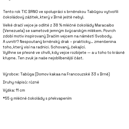
J
E
Tento rok TIC BRNO ve spolupráci s brněnskou Tabūgou vytvořili
M
čokoládový zážitek, který v Brně ještě nebyl.
E
Velké dračí vejce je odlité z 38 % mléčné čokolády Maracaibo
SVÍČKA
(Venezuela) se sametově jemným švýcarským mlékem. Povrch
VE
zdobí motiv inspirovaný Dračím vejcem na náměstí Svobody.
VINNÉ
A uvnitř? Nespoutaný brněnský drak – prakticky… zmenšenina
LAHVI
toho, který visí na radnici. Schovaný, čekající.
S
Vylíhne se přesně ve chvíli, kdy vejce rozbijete — a u toho to krásně
VŮNÍ
křupne. Ten zvuk je naše nejoblíbenější část.
ZELNÝ
TRH
449
Výrobce: Tabūga (Domov kakaa na Francouzské 33 v Brně)
Kč
Druhy nápisů: různé
Výška: 11 cm
*55 g mléčné čokolády s překvapením