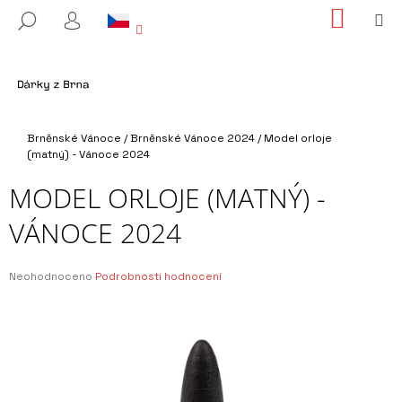
K
Přejít
NÁKUP
M
HLEDAT
na
KOŠÍK
O
PŘIHLÁŠENÍ
ZPĚT
ZPĚT
obsah
Š
Í
C
K
O
Domů
P
Brněnské Vánoce
/
Brněnské Vánoce 2024
/
Model orloje
(matný) - Vánoce 2024
O
T
MODEL ORLOJE (MATNÝ) -
Ř
VÁNOCE 2024
E
B
Průměrné
Neohodnoceno
Podrobnosti hodnocení
U
hodnocení
J
produktu
je
E
0,0
T
z
E
5
hvězdiček.
N