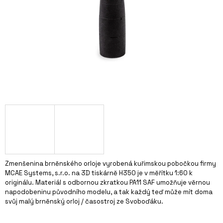
A
J
Í
T
?
HLEDAT
D
Zmenšenina brněnského orloje vyrobená kuřimskou pobočkou firmy
O
MCAE Systems, s.r.o. na 3D tiskárně H350 je v měřítku 1:60 k
P
originálu. Materiál s odbornou zkratkou PA11 SAF umožňuje věrnou
O
napodobeninu původního modelu, a tak každý teď může mít doma
R
svůj malý brněnský orloj / časostroj ze Svoboďáku.
U
Č
U