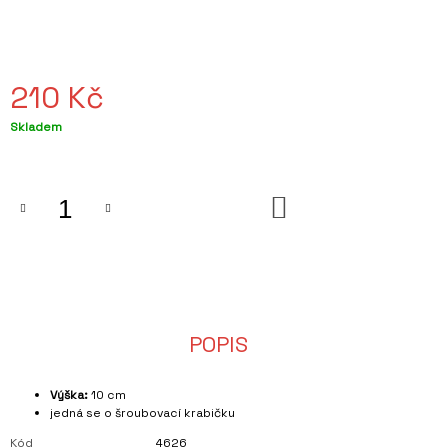
J
E
M
E
210 Kč
SVÍČKA
VE
Měrná
Skladem
VINNÉ
cena:
LAHVI
S
VŮNÍ
ZELNÝ
DO
KOŠÍKU
TRH
449
Kč
POPIS
Výška:
10 cm
jedná se o šroubovací krabičku
Kód
4626