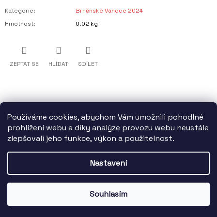
Kategorie
:
Brněnské Vánoce 2024
Hmotnost
:
0.02 kg
ZEPTAT SE
HLÍDAT
SDÍLET
Používáme cookies, abychom Vám umožnili pohodlné
prohlížení webu a díky analýze provozu webu neustále
zlepšovali jeho funkce, výkon a použitelnost.
Z
Statutární město Brno finančně podporuje TIC BRNO, příspěvkovou
Á
organizaci.
Nastavení
P
A
Vytvořil Shoptet
© 2026 DARKYZBRNA.cz. Všechna práva
T
Souhlasím
vyhrazena.
Í