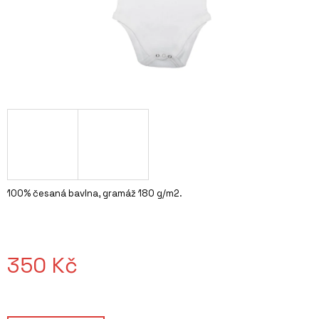
A
J
Í
T
?
HLEDAT
100% česaná bavlna, gramáž 180 g/m2.
D
O
P
350 Kč
O
R
Měrná
U
cena:
Č
U