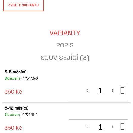
J
ZVOLTE VARIANTU
E
M
E
HRNEK
VARIANTY
PETROV
-
POPIS
LESK
280
SOUVISEJÍCÍ (3)
Kč
3-6 měsíců
Skladem
| 4154/3-6
D
350 Kč
KO
6-12 měsíců
Skladem
| 4154/6-1
D
350 Kč
KO