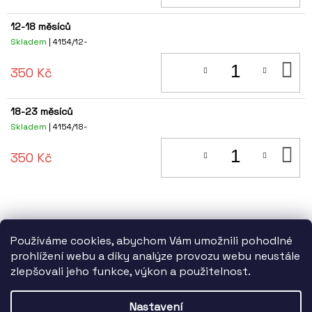
12-18 měsíců
Skladem
| 4154/12-
D
350 Kč
KO
18-23 měsíců
Skladem
| 4154/18-
D
350 Kč
KO
Používáme cookies, abychom Vám umožnili pohodlné
prohlížení webu a díky analýze provozu webu neustále
zlepšovali jeho funkce, výkon a použitelnost.
Z
Statutární město Brno finančně podporuje TIC BRNO, příspěvkovou
Á
organizaci.
Nastavení
P