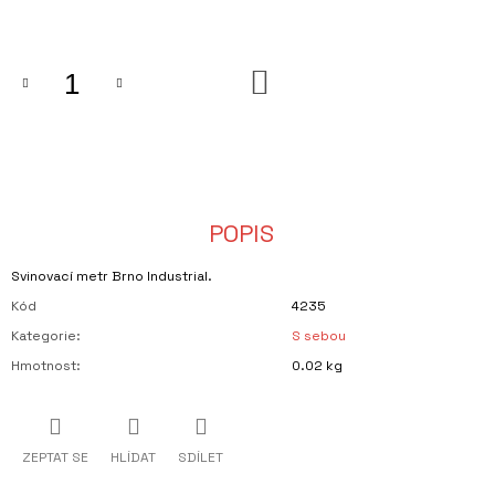
cena:
J
E
M
DO
E
KOŠÍKU
PLÁŽOVÁ
TAŠKA
NA
PRÝGL
570
Kč
POPIS
Svinovací metr Brno Industrial.
Kód
4235
Kategorie
:
S sebou
Hmotnost
:
0.02 kg
ZEPTAT SE
HLÍDAT
SDÍLET