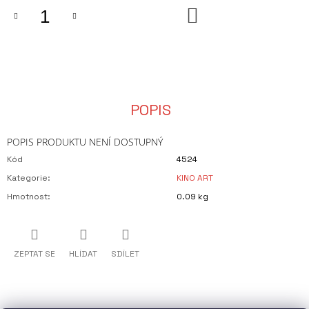
J
DO
KOŠÍKU
E
M
E
ŠÁLEK
BRNO
-
MAT
POPIS
320
Kč
POPIS PRODUKTU NENÍ DOSTUPNÝ
Kód
4524
Kategorie
:
KINO ART
Hmotnost
:
0.09 kg
ZEPTAT SE
HLÍDAT
SDÍLET