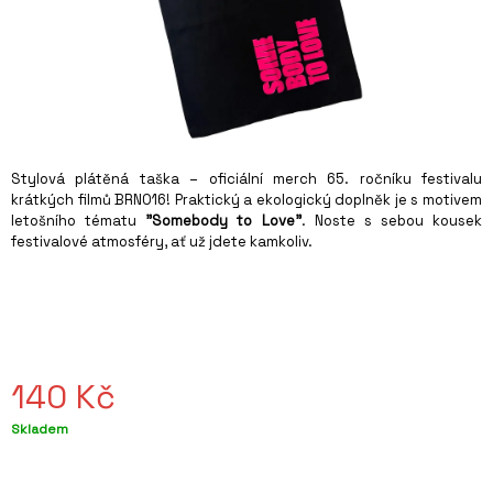
A
J
Í
T
?
Stylová plátěná taška – oficiální merch 65. ročníku festivalu
krátkých filmů BRNO16! Praktický a ekologický doplněk je s motivem
letošního tématu
"Somebody to Love"
. Noste s sebou kousek
festivalové atmosféry, ať už jdete kamkoliv.
HLEDAT
D
O
P
140 Kč
O
R
Měrná
Skladem
U
cena:
Č
U