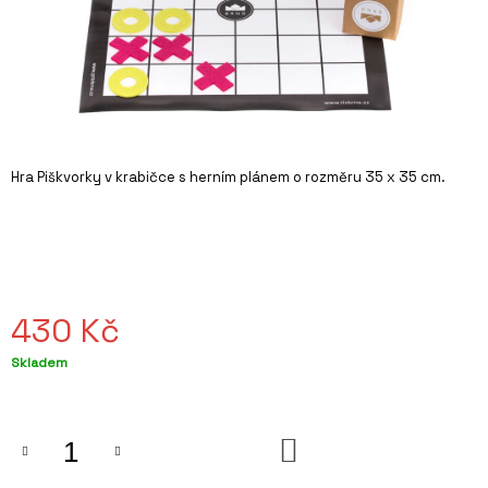
A
J
Í
T
?
Hra Piškvorky v krabičce s herním plánem o rozměru 35 x 35 cm.
HLEDAT
430 Kč
D
O
Měrná
Skladem
P
cena:
O
R
U
DO
KOŠÍKU
Č
U