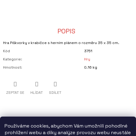
J
E
M
E
POPIS
CYKLOMAPA
BRNĚNSKÁ
PŘEHRADA
Hra Piškvorky v krabičce s herním plánem o rozměru 35 x 35 cm.
A
OKOLÍ
Kód
3751
OKOLÍ
Kategorie
:
Hry
BRNĚNSKÉ
PŘEHRADY
Hmotnost
:
0.16 kg
OD
KUŘIMI
PO
OSLAVANY.
ZEPTAT SE
HLÍDAT
SDÍLET
99
Kč
Používáme cookies, abychom Vám umožnili pohodlné
prohlížení webu a díky analýze provozu webu neustále