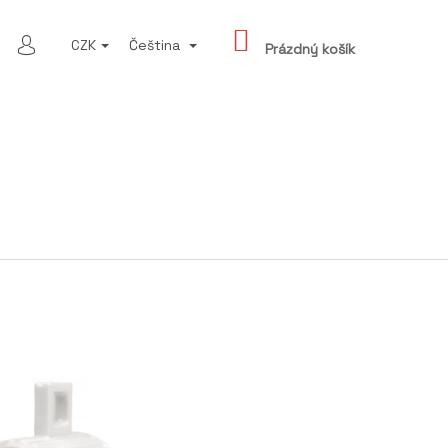
NÁKUPNÍ
LEDAT
CZK
Čeština
KOŠÍK
Prázdný košík
PŘIHLÁŠENÍ
Následující
 LAHVI S VŮNÍ