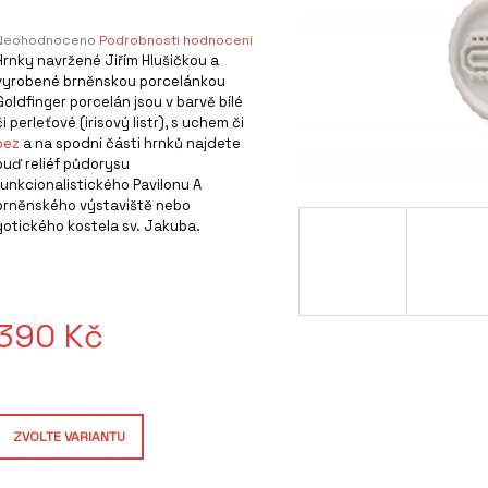
Průměrné
Neohodnoceno
Podrobnosti hodnocení
hodnocení
Hrnky navržené Jiřím Hlušičkou a
produktu
vyrobené brněnskou porcelánkou
e
Goldfinger porcelán jsou v barvě bílé
0,0
či perleťové (irisový listr), s uchem či
z
bez
a na spodní části hrnků najdete
5
buď reliéf půdorysu
hvězdiček.
funkcionalistického Pavilonu A
brněnského výstaviště nebo
gotického kostela sv. Jakuba.
390 Kč
Měrná
cena:
ZVOLTE VARIANTU