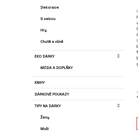
A
G
Dekorace
N
O
R
N
S sebou
I
Í
E
j
Hry
P
A
Chutě a vůně
N
EKO DÁRKY
E
L
MÓDA A DOPLŇKY
KNIHY
DÁRKOVÉ POUKAZY
TIPY NA DÁRKY
Ženy
Muži